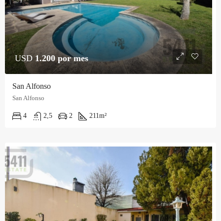
USD
1.200 por mes
San Alfonso
San Alfonso
4
2,5
2
211
m²