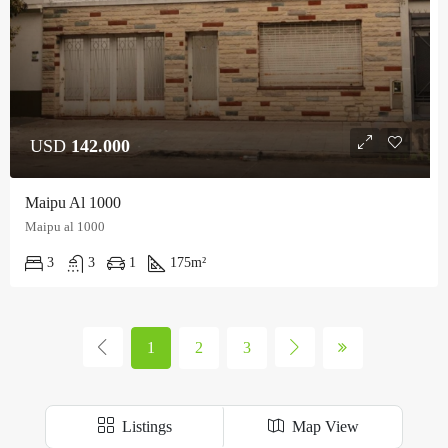
USD
142.000
Maipu Al 1000
Maipu al 1000
3
3
1
175
m²
1
2
3
Listings
Map View