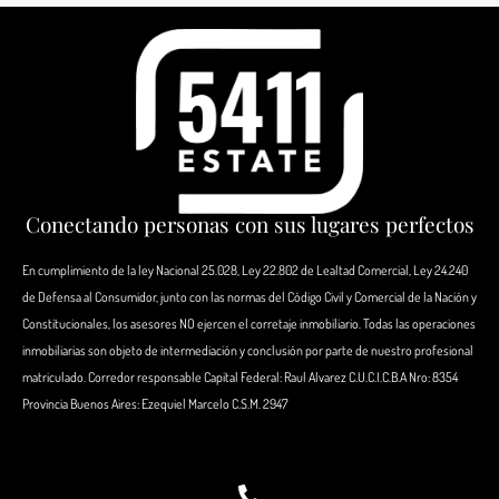
Conectando personas con sus lugares perfectos
En cumplimiento de la ley Nacional 25.028, Ley 22.802 de Lealtad Comercial, Ley 24.240
de Defensa al Consumidor, junto con las normas del Código Civil y Comercial de la Nación y
Constitucionales, los asesores NO ejercen el corretaje inmobiliario. Todas las operaciones
inmobiliarias son objeto de intermediación y conclusión por parte de nuestro profesional
matriculado. Corredor responsable Capital Federal: Raul Alvarez C.U.C.I.C.B.A Nro: 8354
Provincia Buenos Aires: Ezequiel Marcelo C.S.M. 2947