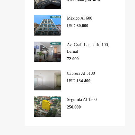
México Al 600
USD
60.000
Av. Gral. Lamadrid 100,
Bernal
72.000
Cabrera Al 5100
USD
134.400
Segurola Al 1800
250.000