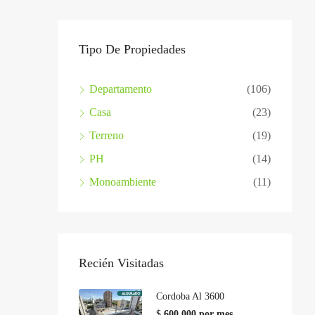
Tipo De Propiedades
Departamento
(106)
Casa
(23)
Terreno
(19)
PH
(14)
Monoambiente
(11)
Recién Visitadas
Cordoba Al 3600
$
600.000 por mes