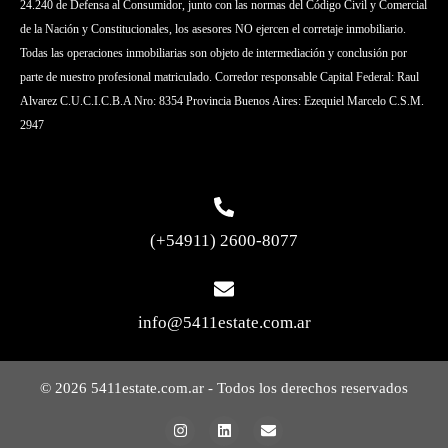
24.240 de Defensa al Consumidor, junto con las normas del Código Civil y Comercial
de la Nación y Constitucionales, los asesores NO ejercen el corretaje inmobiliario.
Todas las operaciones inmobiliarias son objeto de intermediación y conclusión por
parte de nuestro profesional matriculado. Corredor responsable Capital Federal: Raul
Alvarez C.U.C.I.C.B.A Nro: 8354 Provincia Buenos Aires: Ezequiel Marcelo C.S.M.
2947
(+54911) 2600-8077
info@5411estate.com.ar
© 2026 5411estate.com.ar - Todos los derechos reservados