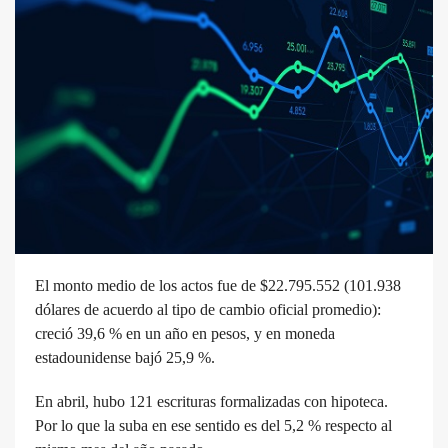
El monto medio de los actos fue de $22.795.552 (101.938
dólares de acuerdo al tipo de cambio oficial promedio):
creció 39,6 % en un año en pesos, y en moneda
estadounidense bajó 25,9 %.
En abril, hubo 121 escrituras formalizadas con hipoteca.
Por lo que la suba en ese sentido es del 5,2 % respecto al