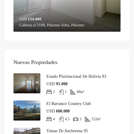
USD
134.400
Cabrera al 5100, Palermo Soho, Palermo
Nuevas Propiedades
Estado Plurinacional De Bolivia 83
USD
95.000
2
1
60
m²
El Barranco Country Club
USD
600.000
4
4,5
3
212
m²
Tomas De Anchorena 95