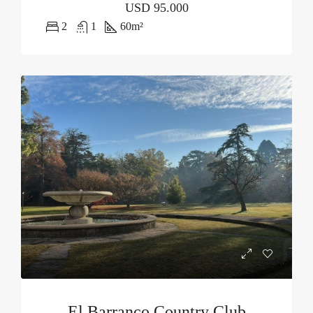
USD
95.000
2
1
60
m²
El Barranco Country Club