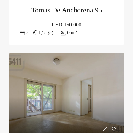
Tomas De Anchorena 95
USD
150.000
2
1,5
1
66
m²