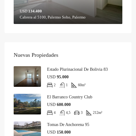
USD
134.400
Cabrera al 5100, Palermo Soho, Palermo
Nuevas Propiedades
Estado Plurinacional De Bolivia 83
USD
95.000
2
1
60
m²
El Barranco Country Club
USD
600.000
4
4,5
3
212
m²
Tomas De Anchorena 95
USD
150.000