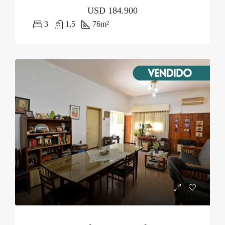
USD
184.900
3
1,5
76
m²