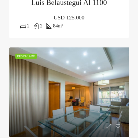
Luis Belaustegui Al 1100
USD
125.000
2
2
84
m²
DESTACADO