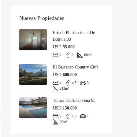
Nuevas Propiedades
Estado Plurinacional De
Bolivia 83
USD
95.000
2
1
60
m²
El Barranco Country Club
USD
600.000
4
4,5
3
212
m²
Tomas De Anchorena 95
USD
150.000
2
1,5
1
66
m²