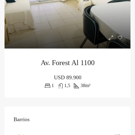
Av. Forest Al 1100
USD
89.900
1
1,5
38
m²
Barrios