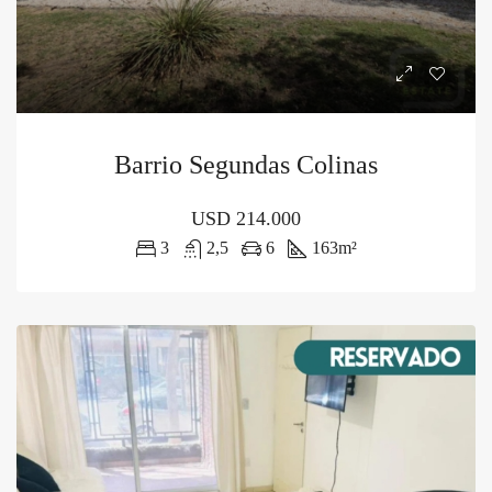
Barrio Segundas Colinas
USD
214.000
3
2,5
6
163
m²