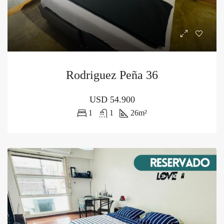
Rodriguez Peña 36
USD
54.900
1
1
26
m²