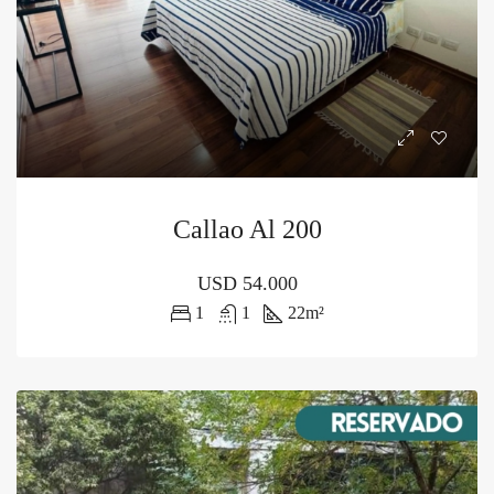
Callao Al 200
USD
54.000
1
1
22
m²